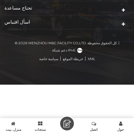
تحتاج مساعدة
اسأل اقتباس
© 2026 WENZHOU M&C FACILITY CO.,LTD. كل الحقوق محفوظة. |
دعم شبكة IPv6.
|
|
XML
خريطة الموقع
سياسة خاصة
حول
اتصل
منتجات
منزل، بيت