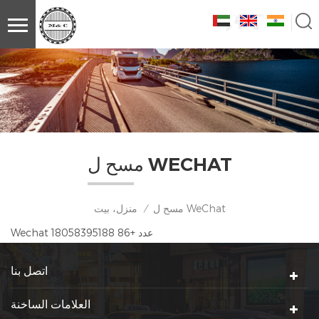
مسح ل WECHAT
مسح ل WeChat
منزل، بيت
/
Wechat عدد +86 18058395188
اتصل بنا
العلامات الساخنة