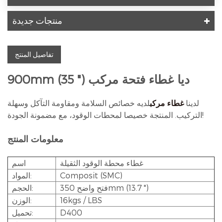
منتجات جديدة
تفاصيل المنتج
900mm (35 ") ديا غطاء فتحة مركب
لدينا
غطاء مركب
لديه خصائص السلامة ومقاومة التآكل وسهلة
التركيب. المنتجة خصيصا لمحطات الوقود، مع مضمونة الجودة!
معلومات المنتج
غطاء محطة الوقود الثقيلة
اسم
Composit (SMC)
المواد:
فتح واضح 350mm (13.7 ")
الحجم:
16kgs / LBS
الوزن:
D400
تحميل: