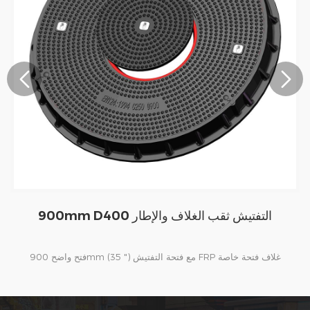
900mm C2 التفتيش ثقب الغلاف والإطار
m D400
فتح واضح 900mm (35 ") مع فتحة التفتيش FRP غلاف فتحة خاصة
لنسبة للبنزين محطات. الأغطية مناسبة للتثبيت داخل المناطق
بالنس
تجربة للبضائع الثقيلة مثل تسليم الناقلة المنطقة. في الصين و
المتجر
Petrochina و Sinopec وغيرها من محطة الوقود هي عملائنا