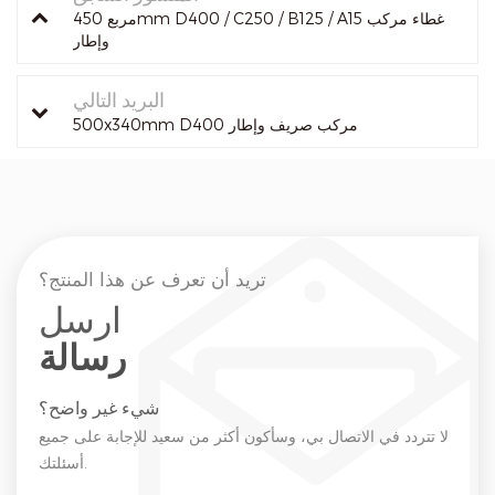
مربع 450mm D400 / C250 / B125 / A15 غطاء مركب
وإطار
البريد التالي
500x340mm D400 مركب صريف وإطار
تريد أن تعرف عن هذا المنتج؟
ارسل
رسالة
شيء غير واضح؟
لا تتردد في الاتصال بي، وسأكون أكثر من سعيد للإجابة على جميع
أسئلتك.