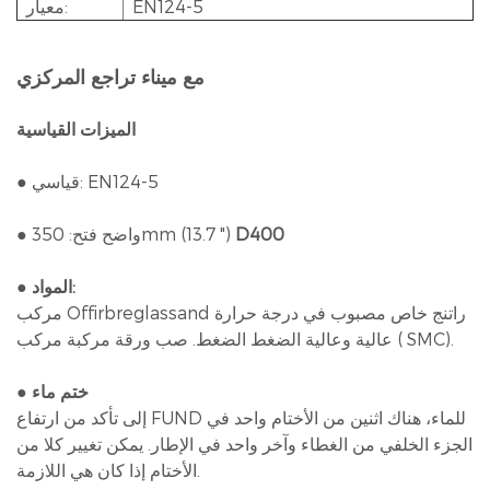
EN124-5
معيار:
مع ميناء تراجع المركزي
الميزات القياسية
● قياسي: EN124-5
D400
● واضح فتح: 350mm (13.7 ")
● المواد:
مركب Offirbreglassand راتنج خاص مصبوب في درجة حرارة
عالية وعالية الضغط الضغط. صب ورقة مركبة مركب ( SMC).
● ختم ماء
إلى تأكد من ارتفاع FUND للماء، هناك اثنين من الأختام واحد في
الجزء الخلفي من الغطاء وآخر واحد في الإطار. يمكن تغيير كلا من
الأختام إذا كان هي اللازمة.