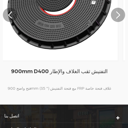
900mm C250 التفتيش ثقب الغلاف والإطار
فتح واضح 900mm (35 ") مع فتحة التفتيش FRP غلاف فتحة خاصة
بالنسبة للبنزين محطات. الأغطية مناسبة للتثبيت داخل المناطق
المتجربة للبضائع الثقيلة مثل تسليم الناقلة المنطقة. في الصين و
Petrochina و Sinopec وغيرها من محطة الوقود هي عملائنا
اتصل بنا
المخلصين للعديد من السنوات. في الخارج، المملكة المتحدة، الولايات
المتحدة الأمريكية، أستراليا، كينيا، أوغندا، سنغافورة، ماليزيا ودول