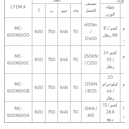
تصنيف
LTEM لا.
ن
غطاء
الحمل
حاء
جيم
ب
أ
ي
الوزن
400kn
رام
31 كجم /
MC-
600
750
646
70.
/
68 رطل
600X600D
D400
24 كجم
رام
250KN
MC-
600
750
646
70.
/ 53
600X600C
/ C250
/
رطل
ل
20
رام
كيلوجرام
125KN
MC-
600
750
646
70.
600X600B
/ B125
/ 44
/
ل
رطل
13 كجم /
19 كجم /
15KN /
MC-
600
750
646
70.
28.6
600X600A
A15
ربيع