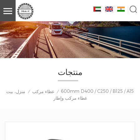
منتجات
600mm D400 / C250 / B125 / A15
غطاء مركب
منزل، بيت
/
/
غطاء مركب وإطار