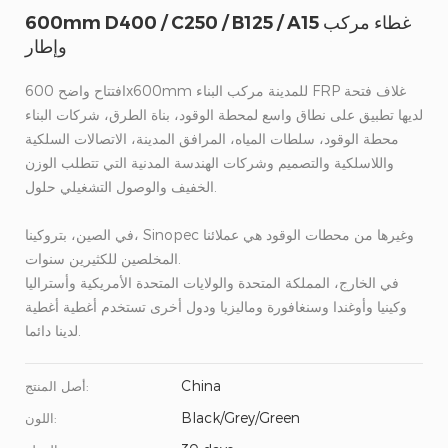
600mm D400 / C250 / B125 / A15 غطاء مركب
وإطار
افتتاح واضح 600x600mm للمدينة مركب البناء FRP غلاف فتحة
لديها تطبيق على نطاق واسع لمحطة الوقود، بناة الطرق، شركات البناء
محطة الوقود، سلطات المياه، المرافق المدينة، الاتصالات السلكية
واللاسلكية والتصميم وشركات الهندسة المدنية التي تتطلب الوزن
الخفيف والوصول التشغيلي حلول.
في الصين، بتروكينا، Sinopec وغيرها من محطات الوقود هي عملائنا
المخلصين للكثيرين سنوات.
في الخارج، المملكة المتحدة والولايات المتحدة الأمريكية وأستراليا
وكينيا وأوغندا وسنغافورة وماليزيا ودول أخرى تستخدم أغطية أغطية
لدينا دائما.
China
أصل المنتج:
Black/Grey/Green
اللون: