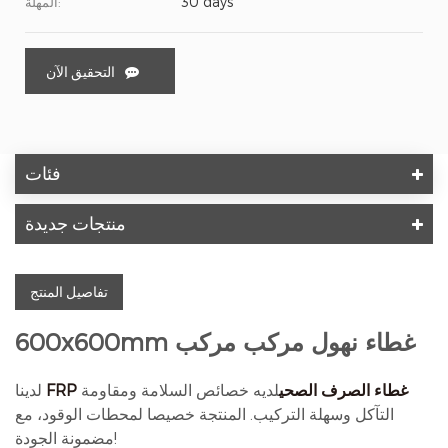
30 days
المهلة:
التحقيق الآن
فئات
منتجات جديدة
تفاصيل المنتج
600x600mm غطاء نهول مركب مركب
FRP غطاء الصرف الصحي
لديه خصائص السلامة ومقاومة
لدينا
التآكل وسهلة التركيب. المنتجة خصيصا لمحطات الوقود، مع
مضمونة الجودة!