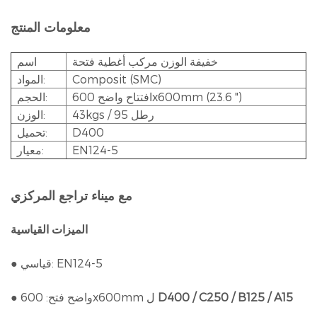
معلومات المنتج
خفيفة الوزن مركب أغطية فتحة
اسم
Composit (SMC)
المواد:
افتتاح واضح 600x600mm (23.6 ")
الحجم:
43kgs / 95 رطل
الوزن:
D400
تحميل:
EN124-5
معيار:
مع ميناء تراجع المركزي
الميزات القياسية
● قياسي: EN124-5
D400 / C250 / B125 / A15
● واضح فتح: 600x600mm ل