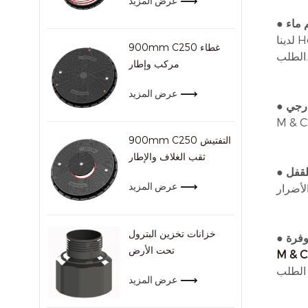
عرض المزيد
م ماء
لدينا Heyvey تم تصميم غطاء فتحة المناورة المركبة مع ثقب واحد فقط في وسط الوسط. يقع الحفرة في المركزية ويمكن ملونة كعملاء
900mm C250 غطاء
لطلب.
مركب وإطار
عرض المزيد
ارجي
900mm C250 التفتيش
ثقب الغلاف والإطار
للقفل
عرض المزيد
خزانات تخزين البترول
وفرة
تحت الأرض
M & 
عرض المزيد