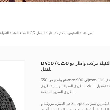
D400 / C250 الغطاء الفتحة الثقيلة مركب وإطار مع OR بدون فتحة التفتيش، مختومة، قابلة للقفل
D400 / C250 الغطاء الفتحة الثقيلة مركب وإطار مع OR بدون فتحة التفتيش، مختومة، قابلة
للقفل
FRP غلاف فتحة ل البنزين محطة. يغطي فتحة المهين الثقيلة مناسبة ل
فتح واضح من 350mm إلى 900mm
قة توصيل الناقلات، طريق المدينة الرئيسية طريق
الطريق السريع المنطقة.
ليا وكينيا وأوغندا وسنغافورة وماليزيا ودول أخرى