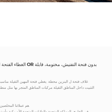
التثبيت داخل المناطق الثقيلة مركبات المناطق المتجر بها مثل منط
في الصين، بتروكينا و Sinopec هم عملائنا المخلصين للكثيرين سنوات.
في الخارج، المملكة المتحدة والولايات المتحدة الأمريكية وأسترا