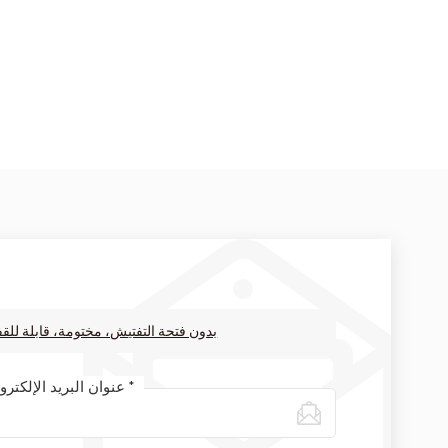
D400 / C250 الغطاء الفتحة الثقيلة مركب وإطار مع OR بدون فتحة التفتيش، مختومة، قابلة 
عنوان البريد الإلكتروني *