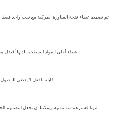
M & C's غطاء أعلى المواد السطحية لديها أفضل مقاومة الانزلاق القيمة في حالة مبللة أو جافة أو ارتانية لزيادة السلامة.
قابلة للقفل لا يغطي الوصول فقط يحسن الموقع وأمن الموقع وتوفر الأمان مقابل السرقة والخبيثة الأضرار.
لدينا قسم هندسة مهنية ويمكننا أن نجعل التصميم ال