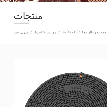
منتجات
مواسير & احتواء
منزل، بيت
/
/