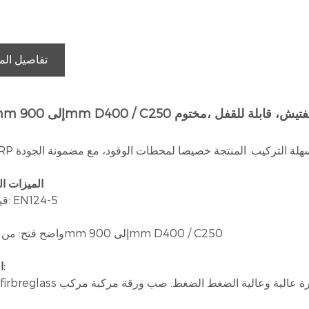
تفاصيل الم
ون فتحة التفتيش، قابلة للقفل ،مختوم
الميزات ال
● قياسي: EN124-5
● واضح فتح: من 350mm إلى 900mm D400 / C250
● المواد: