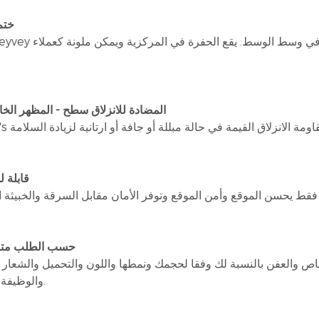
● خت
ا
● المضادة للانزلاق سطح - المظهر الخ
● قابلة 
● حسب الطلب مت
خاص والعفن بالنسبة لك وفقا لحجمك ونمطها واللون والتحميل والشعار
C
والوظيفة الطلب.