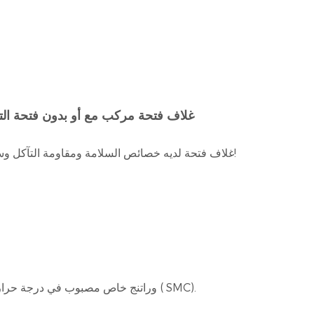
350mm إلى 900mm D400 / C250 غلاف فتحة مركب مع أو بد
لدينا GRP غلاف فتحة لديه خصائص السلامة ومقاومة التآكل وسهلة التركيب. المنتجة خصيصا لمحطات الوقود، مع مضمونة الجودة!
مركب firbreglass وراتنج خاص مصبوب في درجة حرارة عالية وعالية الضغط الضغط. صب ورقة مركبة مركب ( SMC).