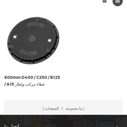
600mm D400 / C250 / B125
/ A15 غطاء مركب وإطار
ما مجموعه
1
الصفحات
اتصل بنا