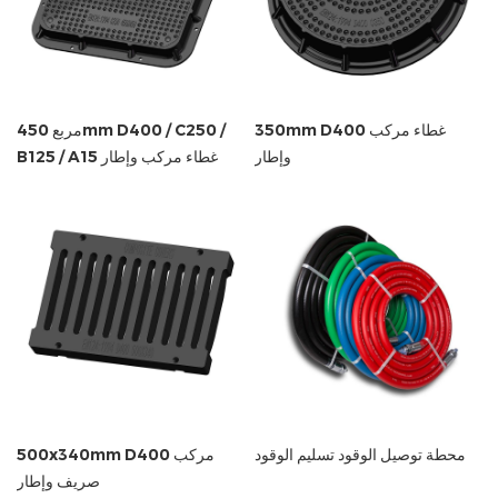
مربع 450mm D400 / C250 /
350mm D400 غطاء مركب
B125 / A15 غطاء مركب وإطار
وإطار
محطة توصيل الوقود تسليم الوقود
500x340mm D400 مركب
صريف وإطار