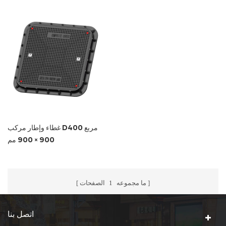
غطاء وإطار مركب D400 مربع
900 × 900 مم
ما مجموعه
1
الصفحات
اتصل بنا